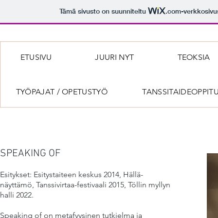
Tämä sivusto on suunniteltu
.com
-verkkosivu
ETUSIVU
JUURI NYT
TEOKSIA
TYÖPAJAT / OPETUSTYÖ
TANSSITAIDEOPPIT
SPEAKING OF
Esitykset: Esitystaiteen keskus 2014, Hällä-
näyttämö, Tanssivirtaa-festivaali 2015, Töllin myllyn
halli 2022.
S
Speaking of on metafyysinen tutkielma ja